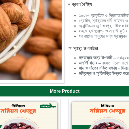
⭐ প্রধান বৈশিষ্ট্য
১০০% প্রাকৃতিক ও প্রিজারভেটিভম
প্রোটিন, স্বাস্থ্যকর চর্বি, ফাইবার ও
অ্যান্টিঅক্সিডেন্টে ভরপুর, শরীরকে ফ
সহজে হজমযোগ্য ও এনার্জি বুস্টার
সব বয়সের মানুষের জন্য স্বাস্থ্যকর
💚 স্বাস্থ্য উপকারিতা
হৃদযন্ত্রের জন্য উপকারী
– স্বাস্থ্যক
এনার্জি বাড়ায়
– ব্যস্ত দিনেও রাখ
হাড় ও দাঁতের শক্তি বাড়ায়
– মিনার
মস্তিষ্ক ও স্মৃতিশক্তি উন্নত করে
More Product