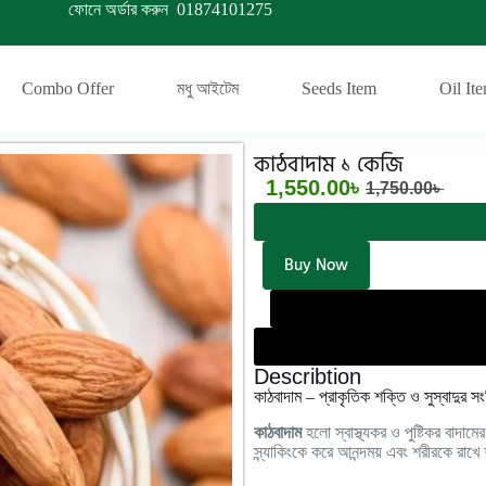
ফোনে অর্ডার করুন
01874101275
Combo Offer
মধু আইটেম
Seeds Item
Oil It
কাঠবাদাম ১ কেজি
1,550.00
৳
1,750.00
৳
Buy Now
Describtion
কাঠবাদাম – প্রাকৃতিক শক্তি ও সুস্বাদুর সং
কাঠবাদাম
হলো স্বাস্থ্যকর ও পুষ্টিকর বাদামের 
স্ন্যাকিংকে করে আনন্দময় এবং শরীরকে রাখে