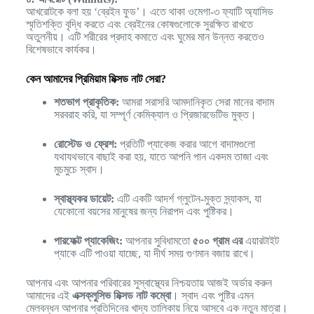
আখরোটকে বলা হয় ‘ব্রেইন ফুড’। এতে থাকা ওমেগা-৩ ফ্যাটি অ্যাসিড
স্মৃতিশক্তি বৃদ্ধি করতে এবং ব্রেইনের কোষগুলোকে সুরক্ষিত রাখতে
অতুলনীয়। এটি শরীরের প্রদাহ কমাতে এবং ঘুমের মান উন্নত করতেও
বিশেষভাবে কার্যকর।
কেন আমাদের প্রিমিয়াম মিক্সড নাট সেরা?
শতভাগ প্রাকৃতিক:
আমরা সরাসরি আমদানিকৃত সেরা মানের বাদাম
সরবরাহ করি, যা সম্পূর্ণ কেমিক্যাল ও প্রিজারভেটিভ মুক্ত।
রোস্টেড ও ফ্রেশ:
প্রতিটি প্যাকেজ করার আগে বাদামগুলো
যথাযথভাবে বাছাই করা হয়, যাতে আপনি পান একদম তাজা এবং
মুচমুচে স্বাদ।
স্বাস্থ্যকর ডায়েট:
এটি একটি আদর্শ গ্লুটেন-মুক্ত স্ন্যাকস, যা
যেকোনো বয়সের মানুষের জন্য নিরাপদ এবং পুষ্টিকর।
পারফেক্ট প্যাকেজিং:
আপনার সুবিধামতো
৫০০ গ্রাম এর
এয়ারটাইট
প্যাকে এটি পাওয়া যাচ্ছে, যা দীর্ঘ সময় গুণমান বজায় রাখে।
আপনার এবং আপনার পরিবারের সুস্বাস্থ্যের নিশ্চয়তায় আজই অর্ডার করুন
আমাদের এই
এক্সক্লুসিভ মিক্সড নাট কম্বো
। স্বাদ এবং পুষ্টির এমন
মেলবন্ধন আপনার প্রতিদিনের খাদ্য তালিকায় নিয়ে আসবে এক নতুন মাত্রা।