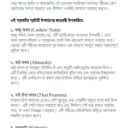
সেরা মানের বাদাম ও আখরোটের এই চমৎকার সংমিশ্রণ আপনার শরীরের রোগ
প্রতিরোধ ক্ষমতা বাড়াতে এবং দীর্ঘক্ষণ এনার্জি যোগাতে সাহায্য করবে।
এই প্যাকটির প্রতিটি উপাদানের জাদুকরী উপকারিতা:
১. কাজু বাদাম (Cashew Nuts):
কাজু বাদাম কেবল সুস্বাদু নয়, এটি হার্টের জন্য অত্যন্ত উপকারী। এতে
থাকা ম্যাগনেসিয়াম ও স্বাস্থ্যকর ফ্যাট উচ্চ রক্তচাপ কমাতে সাহায্য করে।
এছাড়া এটি শরীরের রক্তাল্পতা দূর করতে এবং হাড়কে মজবুত করতে গুরুত্বপূর্ণ
ভূমিকা রাখে।
২. কাঠ বাদাম (Almonds):
কাঠ বাদাম বা আলমন্ড ভিটামিন-ই এবং অ্যান্টি-অক্সিডেন্টের অন্যতম উৎস।
এটি নিয়মিত খেলে মস্তিষ্কের কার্যকারিতা বৃদ্ধি পায় এবং ত্বকের উজ্জ্বলতা
বাড়ে। এটি এলডিএল বা খারাপ কোলেস্টেরল কমিয়ে হৃদযন্ত্রকে সুরক্ষিত
রাখে।
৩. থাই চিনা বাদাম (Thai Peanuts):
সাধারণ চিনা বাদামের চেয়েও বেশি মুচমুচে এবং প্রোটিন সমৃদ্ধ হলো থাই চিনা
বাদাম। এটি পেশি গঠনে সহায়তা করে এবং দীর্ঘক্ষণ পেট ভরা রাখতে সাহায্য
করে, যা ওজন নিয়ন্ত্রণে সহায়ক। এটি শরীরের মেটাবলিজম বাড়িয়ে আপনাকে
সারাদিন চনমনে রাখে।
৪. আখরোট (Walnuts):