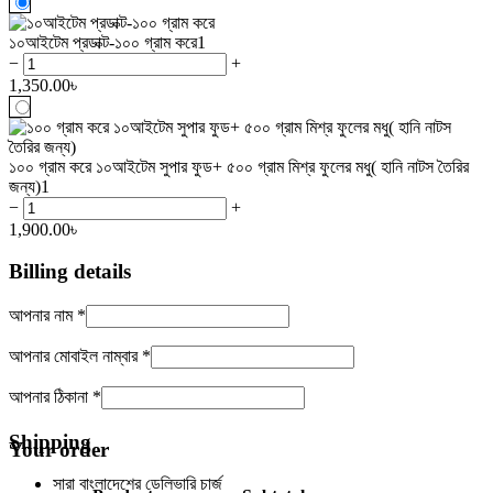
১০আইটেম প্রডাক্ট-১০০ গ্রাম করে
1
−
+
1,350.00
৳
১০০ গ্রাম করে ১০আইটেম সুপার ফুড+ ৫০০ গ্রাম মিশ্র ফুলের মধু( হানি নাটস তৈরির
জন্য)
1
−
+
1,900.00
৳
Billing details
আপনার নাম
*
আপনার মোবাইল নাম্বার
*
আপনার ঠিকানা
*
Shipping
Your order
সারা বাংলাদেশের ডেলিভারি চার্জ